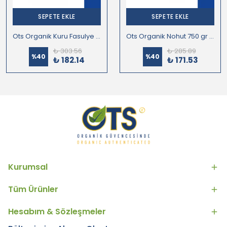
SEPETE EKLE
SEPETE EKLE
Ots Organik Kuru Fasulye 750 gr (Organik Sertifikalı, Pestisit Analizli)
Ots Organik Nohut 750 gr (Organik Sertifikalı, Pestisit Analizli)
₺ 303.56
₺ 285.89
%
40
%
40
₺ 182.14
₺ 171.53
Kurumsal
Tüm Ürünler
Hesabım & Sözleşmeler