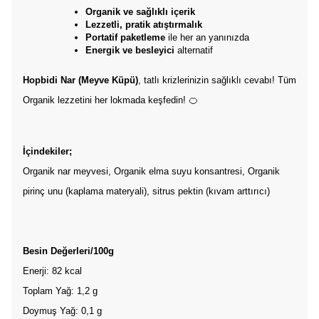
Organik ve sağlıklı içerik
Lezzetli, pratik atıştırmalık
Portatif paketleme
 ile her an yanınızda
Energik ve besleyici
 alternatif
Hopbidi Nar (Meyve Küpü)
, tatlı krizlerinizin sağlıklı cevabı! Tüm
Organik lezzetini her lokmada keşfedin! 🍊
İçindekiler;
Organik nar meyvesi, Organik elma suyu konsantresi, Organik
pirinç unu (kaplama materyali), sitrus pektin (kıvam arttırıcı)
Besin Değerleri/100g
Enerji: 82 kcal
Toplam Yağ: 1,2 g
Doymuş Yağ: 0,1 g