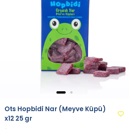
Ots Hopbidi Nar (Meyve Küpü)
x12 25 gr