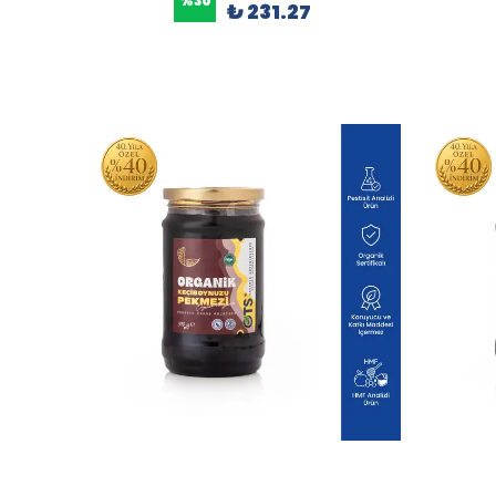
%
30
₺ 231.27