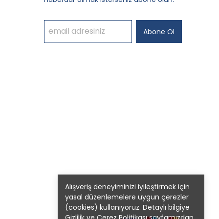
Abone Ol
Alışveriş deneyiminizi iyileştirmek için
yasal düzenlemelere uygun çerezler
(cookies) kullanıyoruz. Detaylı bilgiye
Gizlilik ve Çerez Politikası
sayfamızdan