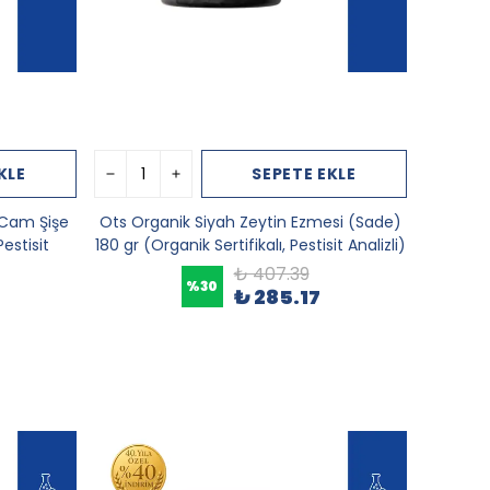
KLE
SEPETE EKLE
 Cam Şişe
Ots Organik Siyah Zeytin Ezmesi (Sade)
Pestisit
180 gr (Organik Sertifikalı, Pestisit Analizli)
₺ 407.39
%
30
₺ 285.17