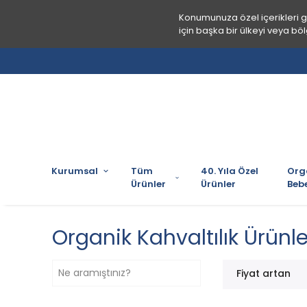
Konumunuza özel içerikleri 
için başka bir ülkeyi veya böl
Kurumsal
Tüm
40. Yıla Özel
Org
Ürünler
Ürünler
Bebe
Organik Kahvaltılık Ürünle
Fiyat artan