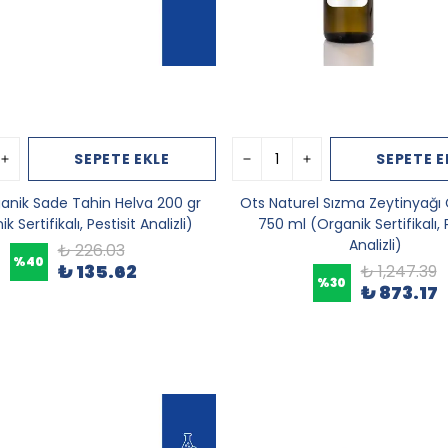
SEPETE EKLE
SEPETE E
anik Sade Tahin Helva 200 gr
Ots Naturel Sızma Zeytinyağı
k Sertifikalı, Pestisit Analizli)
750 ml (Organik Sertifikalı, 
Analizli)
₺ 226.03
%
40
₺ 135.62
₺ 1,247.39
%
30
₺ 873.17