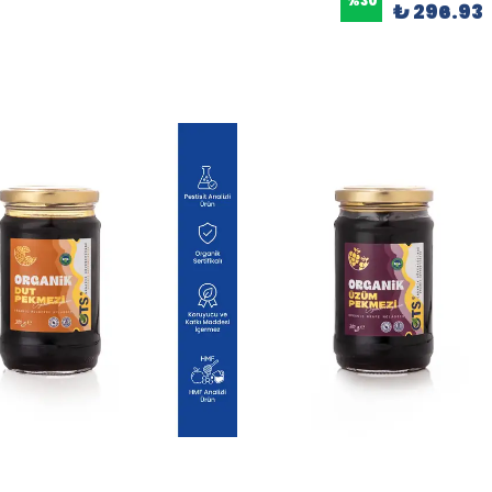
%
30
₺ 296.93