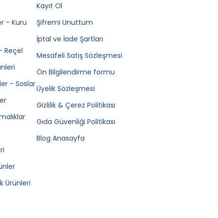
Kayıt Ol
r - Kuru
Şifremi Unuttum
İptal ve İade Şartları
- Reçel
Mesafeli Satış Sözleşmesi
nleri
Ön Bilgilendirme formu
ler - Soslar
Üyelik Sözleşmesi
er
Gizlilik & Çerez Politikası
rmalıklar
Gıda Güvenliği Politikası
Blog Anasayfa
ri
ünler
 Ürünleri