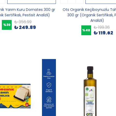
nik Yarım Kuru Domates 300 gr
Ots Organik Keçiboynuzlu Tahı
k Sertifikalı, Pestisit Analizli)
300 gr (Organik Sertifikalı, P
Analizli)
₺ 356.99
%
30
₺ 249.89
₺ 199.36
%
40
₺ 119.62