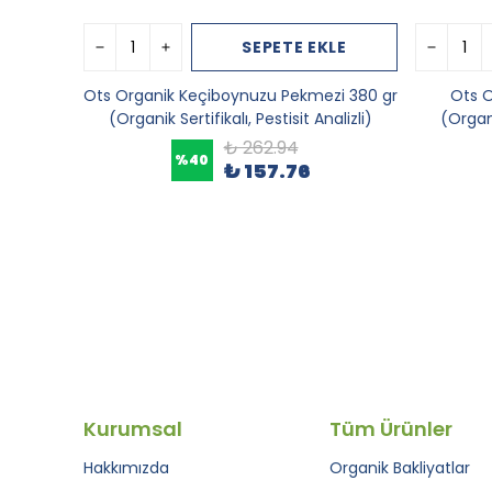
SEPETE EKLE
Ots Organik Keçiboynuzu Pekmezi 380 gr
Ots O
(Organik Sertifikalı, Pestisit Analizli)
(Organi
₺ 262.94
%
40
₺ 157.76
Kurumsal
Tüm Ürünler
Hakkımızda
Organik Bakliyatlar