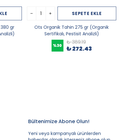
KLE
SEPETE EKLE
380 gr
Ots Organik Tahin 275 gr (Organik
nalizli)
Sertifikalı, Pestisit Analizli)
₺ 389.19
%
30
₺ 272.43
Bültenimize Abone Olun!
Yeni veya kampanyalı ürünlerden
haberdar olmak isterseniz abone olun.