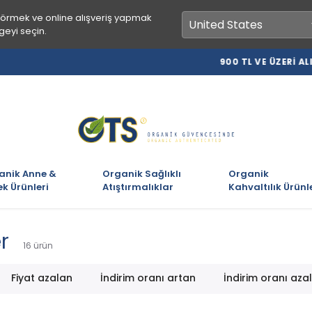
görmek ve online alışveriş yapmak
geyi seçin.
900 TL VE ÜZERİ ALIŞVERİŞLERİNİZE KARGO BEDAVA
anik Anne &
Organik Sağlıklı
Organik
k Ürünleri
Atıştırmalıklar
Kahvaltılık Ürünl
r
16
ürün
Fiyat azalan
İndirim oranı artan
İndirim oranı aza