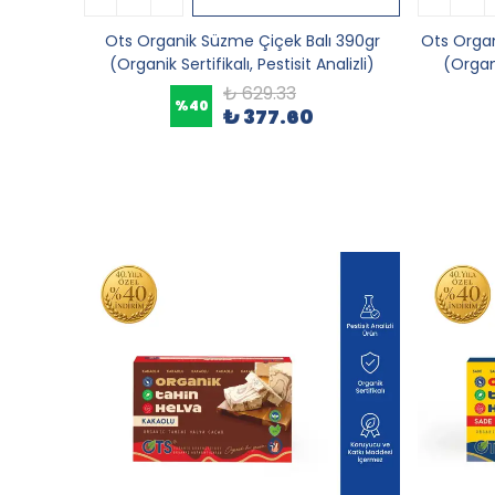
Ots Organik Süzme Çiçek Balı 390gr
Ots Orga
(Organik Sertifikalı, Pestisit Analizli)
(Organi
₺ 629.33
%
40
₺ 377.60