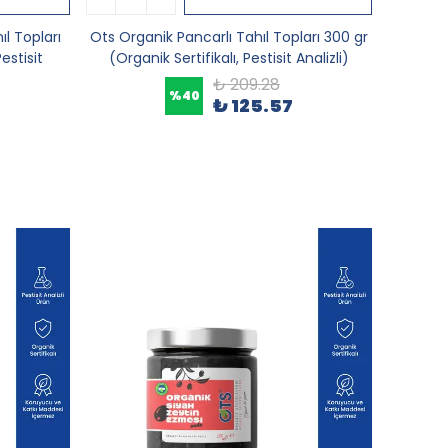
l Topları
Ots Organik Pancarlı Tahıl Topları 300 gr
estisit
(Organik Sertifikalı, Pestisit Analizli)
₺ 209.28
%
40
₺ 125.57