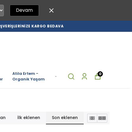
Devam
Atila Ertem -
0
er
Organik Yaşam
lan
İlk eklenen
Son eklenen