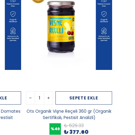
KLE
SEPETE EKLE
u Domates
Ots Organik Vişne Reçeli 360 gr (Organik
estisit
Sertifikalı, Pestisit Analizli)
₺ 629.33
%
40
₺ 377.60