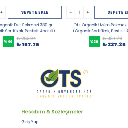
SEPETE EKLE
SEPETE E
rganik Dut Pekmezi 380 gr
Ots Organik Üzüm Pekmezi 
k Sertifikalı, Pestisit Analizli)
(Organik Sertifikalı, Pestisit A
₺ 262.94
₺ 324.79
%
40
%
30
₺ 157.76
₺ 227.35
Hesabım & Sözleşmeler
Giriş Yap