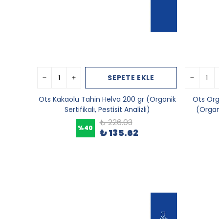
SEPETE EKLE
Ots Kakaolu Tahin Helva 200 gr (Organik
Ots Org
Sertifikalı, Pestisit Analizli)
(Organi
₺ 226.03
%
40
₺ 135.62