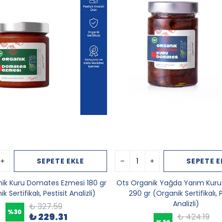
SEPETE EKLE
SEPETE E
ik Kuru Domates Ezmesi 180 gr
Ots Organik Yağda Yarım Kur
k Sertifikalı, Pestisit Analizli)
290 gr (Organik Sertifikalı, P
Analizli)
₺ 327.59
%
30
₺ 229.31
₺ 424.19