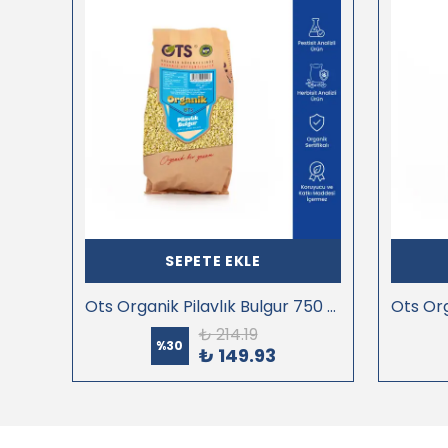
SEPETE EKLE
Ots Organik Yeşil Mercimek 750 gr (Organik Sertifikalı, Pestisit Analizli)
Ots Organik Pilavlık Bulgur 750 gr (Organik Sertifikalı, Pestisit Analizli)
₺ 214.19
%
30
₺ 149.93