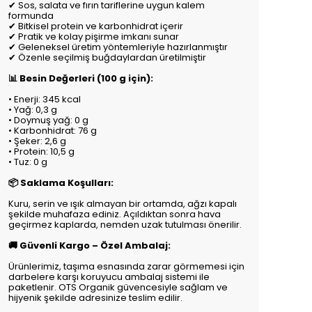
✔ Sos, salata ve fırın tariflerine uygun kalem
formunda
✔ Bitkisel protein ve karbonhidrat içerir
✔ Pratik ve kolay pişirme imkanı sunar
✔ Geleneksel üretim yöntemleriyle hazırlanmıştır
✔ Özenle seçilmiş buğdaylardan üretilmiştir
📊 Besin Değerleri (100 g için):
• Enerji: 345 kcal
• Yağ: 0,3 g
• Doymuş yağ: 0 g
• Karbonhidrat: 76 g
• Şeker: 2,6 g
• Protein: 10,5 g
• Tuz: 0 g
📦 Saklama Koşulları:
Kuru, serin ve ışık almayan bir ortamda, ağzı kapalı
şekilde muhafaza ediniz. Açıldıktan sonra hava
geçirmez kaplarda, nemden uzak tutulması önerilir.
🚚 Güvenli Kargo – Özel Ambalaj:
Ürünlerimiz, taşıma esnasında zarar görmemesi için
darbelere karşı koruyucu ambalaj sistemi ile
paketlenir. OTS Organik güvencesiyle sağlam ve
hijyenik şekilde adresinize teslim edilir.