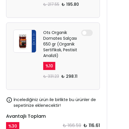
₺ 217.55
₺ 195.80
Ots Organik
Domates Salçası
650 gr (Organik
Sertifikalı, Pestisit
Analizli)
%
10
₺ 331.23
₺ 298.11
İncelediğiniz ürün ile birlikte bu ürünler de
sepetinize eklenecektir!
Avantajlı Toplam
₺ 166.59
₺ 116.61
%
30