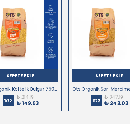
SEPETE EKLE
SEPETE EKLE
Ots Organik Köftelik Bulgur 750 gr (Organik Sertifikalı, Pestisit Analizli)
₺ 214.19
₺ 347.19
%
30
%
30
₺ 149.93
₺ 243.03