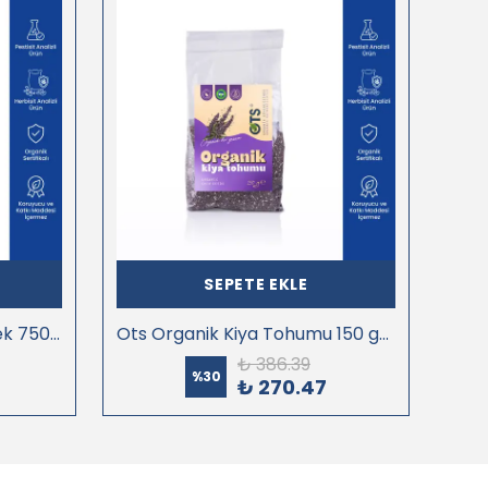
SEPETE EKLE
Ots Organik Sarı Mercimek 750 gr (Organik Sertifikalı, Pestisit Analizli)
Ots Organik Kiya Tohumu 150 gr (Organik Sertifikalı, Pestisit Analizli)
₺ 386.39
%
30
₺ 270.47