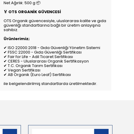
Net Ağırlık: 500 g 📦
🏅 OTS ORGANİK GÜVENCESİ
OTS Organik güvencesiyle, uluslararası kalite ve gıda
güvenliği standartlarına bağlı bir üretim anlayışına
sahibiz.
Ürünlerimiz;
✔ ISO 22000:2018 - Gıda Güvenliği Yönetim Sistemi
✔ FSSC 22000 - Gıda Güvenliği Sertifikası
✔ Fair for Life - Adil Ticaret Sertifikası
✔ CERES - Uluslararası Organik Sertifikasyon
✔ T.C. Organik Tarım Sertifikası
✔ Vegan Sertifikası
✔ AB Organik (Euro Leaf) Sertifikası
ile belgelendirilmiş standartlarda üretilmektedir.