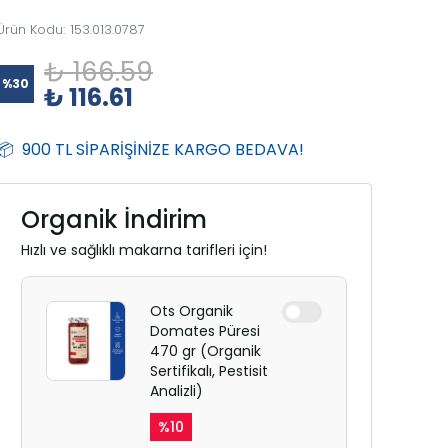
Ürün Kodu
:
153.013.0787
₺ 166.59
%
30
₺ 116.61
📦 900 TL SİPARİŞİNİZE KARGO BEDAVA!
Organik İndirim
Hızlı ve sağlıklı makarna tarifleri için!
Ots Organik
Domates Püresi
470 gr (Organik
Sertifikalı, Pestisit
Analizli)
%
10