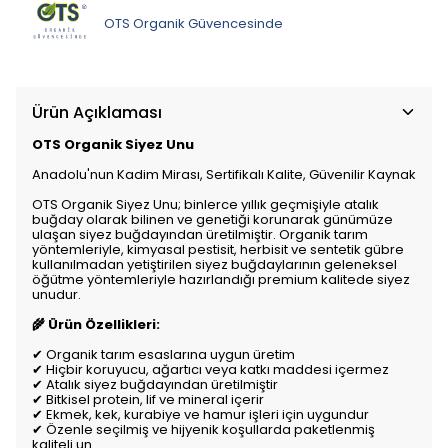
OTS Organik Güvencesinde
Ürün Açıklaması
OTS Organik Siyez Unu
Anadolu'nun Kadim Mirası, Sertifikalı Kalite, Güvenilir Kaynak
OTS Organik Siyez Unu; binlerce yıllık geçmişiyle atalık
buğday olarak bilinen ve genetiği korunarak günümüze
ulaşan siyez buğdayından üretilmiştir. Organik tarım
yöntemleriyle, kimyasal pestisit, herbisit ve sentetik gübre
kullanılmadan yetiştirilen siyez buğdaylarının geleneksel
öğütme yöntemleriyle hazırlandığı premium kalitede siyez
unudur.
🌾 Ürün Özellikleri:
✔ Organik tarım esaslarına uygun üretim
✔ Hiçbir koruyucu, ağartıcı veya katkı maddesi içermez
✔ Atalık siyez buğdayından üretilmiştir
✔ Bitkisel protein, lif ve mineral içerir
✔ Ekmek, kek, kurabiye ve hamur işleri için uygundur
✔ Özenle seçilmiş ve hijyenik koşullarda paketlenmiş
kaliteli un