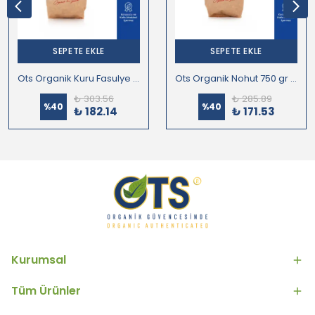
SEPETE EKLE
SEPETE EKLE
Ots Organik Kuru Fasulye 750 gr (Organik Sertifikalı, Pestisit Analizli)
Ots Organik Nohut 750 gr (Organik Sertifikalı, Pestisit Analizli)
₺ 303.56
₺ 285.89
%
40
%
40
₺ 182.14
₺ 171.53
Kurumsal
Tüm Ürünler