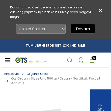
Konumunuza özel içerikleri görmek ve online
alışveriş yapmak için başka bir ülkeyi veya bölgeyi
seçin.
Devam
TÜM ÜRÜNLERDE NET %30 İNDİRİM!
0
Anasayfa
Organik Unlar
Ots Organik Siyez Unu 500 gr (Organik Sertifikalı, Pestisit
Analizli)