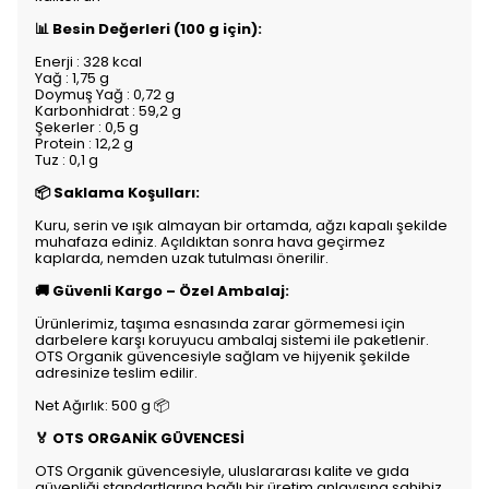
📊 Besin Değerleri (100 g için):
Enerji : 328 kcal
Yağ : 1,75 g
Doymuş Yağ : 0,72 g
Karbonhidrat : 59,2 g
Şekerler : 0,5 g
Protein : 12,2 g
Tuz : 0,1 g
📦 Saklama Koşulları:
Kuru, serin ve ışık almayan bir ortamda, ağzı kapalı şekilde
muhafaza ediniz. Açıldıktan sonra hava geçirmez
kaplarda, nemden uzak tutulması önerilir.
🚚 Güvenli Kargo – Özel Ambalaj:
Ürünlerimiz, taşıma esnasında zarar görmemesi için
darbelere karşı koruyucu ambalaj sistemi ile paketlenir.
OTS Organik güvencesiyle sağlam ve hijyenik şekilde
adresinize teslim edilir.
Net Ağırlık: 500 g 📦
🏅 OTS ORGANİK GÜVENCESİ
OTS Organik güvencesiyle, uluslararası kalite ve gıda
güvenliği standartlarına bağlı bir üretim anlayışına sahibiz.