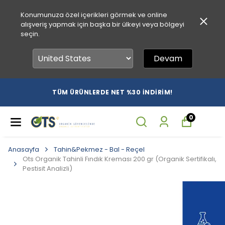
Konumunuza özel içerikleri görmek ve online
alışveriş yapmak için başka bir ülkeyi veya bölgeyi
seçin.
Devam
TÜM ÜRÜNLERDE NET %30 İNDİRİM!
0
Anasayfa
Tahin&Pekmez - Bal - Reçel
Ots Organik Tahinli Fındık Kreması 200 gr (Organik Sertifikalı,
Pestisit Analizli)