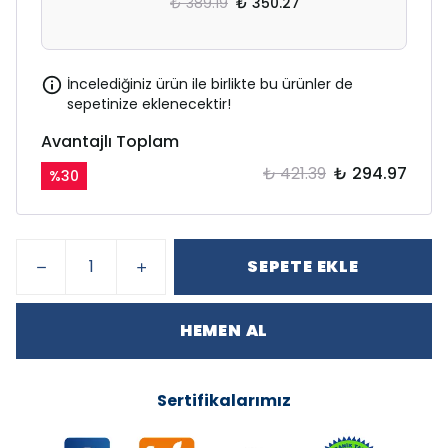
₺ 389.19
₺ 350.27
İncelediğiniz ürün ile birlikte bu ürünler de
sepetinize eklenecektir!
Avantajlı Toplam
₺ 421.39
₺ 294.97
%
30
SEPETE EKLE
HEMEN AL
Sertifikalarımız