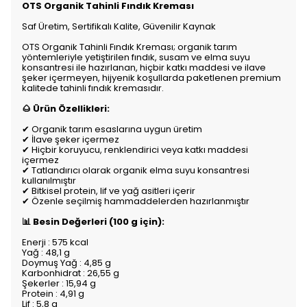
OTS Organik Tahinli Fındık Kreması
Saf Üretim, Sertifikalı Kalite, Güvenilir Kaynak
OTS Organik Tahinli Fındık Kreması; organik tarım
yöntemleriyle yetiştirilen fındık, susam ve elma suyu
konsantresi ile hazırlanan, hiçbir katkı maddesi ve ilave
şeker içermeyen, hijyenik koşullarda paketlenen premium
kalitede tahinli fındık kremasıdır.
🌰 Ürün Özellikleri:
✔ Organik tarım esaslarına uygun üretim
✔ İlave şeker içermez
✔ Hiçbir koruyucu, renklendirici veya katkı maddesi
içermez
✔ Tatlandırıcı olarak organik elma suyu konsantresi
kullanılmıştır
✔ Bitkisel protein, lif ve yağ asitleri içerir
✔ Özenle seçilmiş hammaddelerden hazırlanmıştır
📊 Besin Değerleri (100 g için):
Enerji : 575 kcal
Yağ : 48,1 g
Doymuş Yağ : 4,85 g
Karbonhidrat : 26,55 g
Şekerler : 15,94 g
Protein : 4,91 g
Lif : 5,8 g