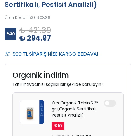
Sertifikalı, Pestisit Analizli)
Ürün Kodu
:
153.09.0886
₺ 421.39
%
30
₺ 294.97
📦 900 TL SİPARİŞİNİZE KARGO BEDAVA!
Organik İndirim
Tatlı ihtiyacınızı sağlıklı bir şekilde karşılayın!
Ots Organik Tahin 275
gr (Organik Sertifikalı,
Pestisit Analizli)
%
10