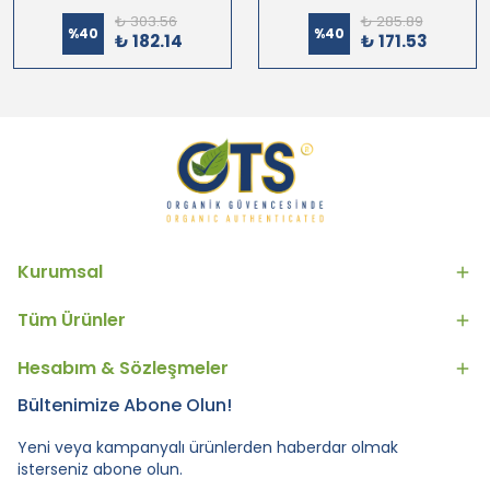
₺ 303.56
₺ 285.89
%
40
%
40
₺ 182.14
₺ 171.53
Kurumsal
Tüm Ürünler
Hesabım & Sözleşmeler
Bültenimize Abone Olun!
Yeni veya kampanyalı ürünlerden haberdar olmak
isterseniz abone olun.