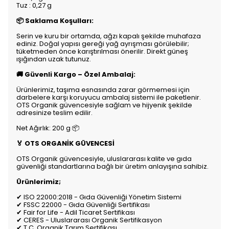
Tuz : 0,27 g
📦 Saklama Koşulları:
Serin ve kuru bir ortamda, ağzı kapalı şekilde muhafaza
ediniz. Doğal yapısı gereği yağ ayrışması görülebilir;
tüketmeden önce karıştırılması önerilir. Direkt güneş
ışığından uzak tutunuz.
🚚 Güvenli Kargo – Özel Ambalaj:
Ürünlerimiz, taşıma esnasında zarar görmemesi için
darbelere karşı koruyucu ambalaj sistemi ile paketlenir.
OTS Organik güvencesiyle sağlam ve hijyenik şekilde
adresinize teslim edilir.
Net Ağırlık: 200 g 📦
🏅 OTS ORGANİK GÜVENCESİ
OTS Organik güvencesiyle, uluslararası kalite ve gıda
güvenliği standartlarına bağlı bir üretim anlayışına sahibiz.
Ürünlerimiz;
✔ ISO 22000:2018 - Gıda Güvenliği Yönetim Sistemi
✔ FSSC 22000 - Gıda Güvenliği Sertifikası
✔ Fair for Life - Adil Ticaret Sertifikası
✔ CERES - Uluslararası Organik Sertifikasyon
✔ T.C. Organik Tarım Sertifikası