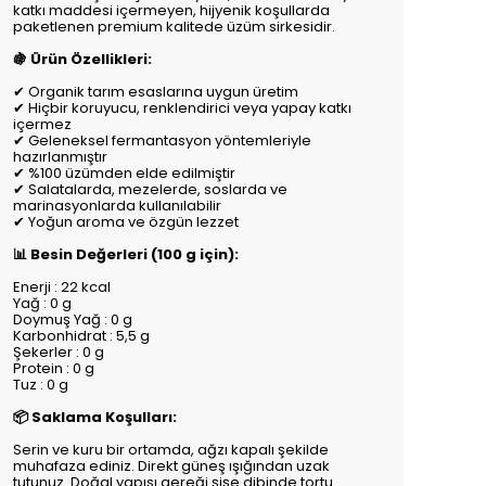
katkı maddesi içermeyen, hijyenik koşullarda
paketlenen premium kalitede üzüm sirkesidir.
🍇 Ürün Özellikleri:
✔ Organik tarım esaslarına uygun üretim
✔ Hiçbir koruyucu, renklendirici veya yapay katkı
içermez
✔ Geleneksel fermantasyon yöntemleriyle
hazırlanmıştır
✔ %100 üzümden elde edilmiştir
✔ Salatalarda, mezelerde, soslarda ve
marinasyonlarda kullanılabilir
✔ Yoğun aroma ve özgün lezzet
📊 Besin Değerleri (100 g için):
Enerji : 22 kcal
Yağ : 0 g
Doymuş Yağ : 0 g
Karbonhidrat : 5,5 g
Şekerler : 0 g
Protein : 0 g
Tuz : 0 g
📦 Saklama Koşulları:
Serin ve kuru bir ortamda, ağzı kapalı şekilde
muhafaza ediniz. Direkt güneş ışığından uzak
tutunuz. Doğal yapısı gereği şişe dibinde tortu