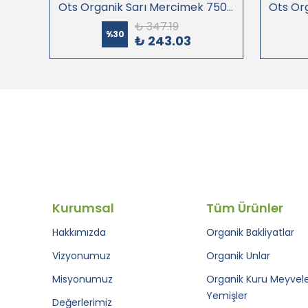
Ots Organik Yeşil Mercimek 750 gr (Organik Sertifikalı, Pestisit Analizli)
Ots Organik Sarı Mercimek 750 gr (Organik Sertifikalı, Pestisit Analizli)
₺ 347.19
%
30
₺ 243.03
Kurumsal
Tüm Ürünler
Hakkımızda
Organik Bakliyatlar
Vizyonumuz
Organik Unlar
Misyonumuz
Organik Kuru Meyvele
Yemişler
Değerlerimiz