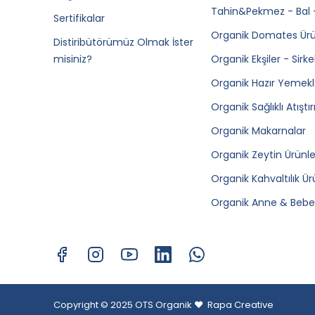
Tahin&Pekmez - Bal 
Sertifikalar
Organik Domates Ürü
Distiribütörümüz Olmak İster
misiniz?
Organik Ekşiler - Sirke
Organik Hazır Yemekl
Organik Sağlıklı Atıştı
Organik Makarnalar
Organik Zeytin Ürünle
Organik Kahvaltılık Ür
Organik Anne & Bebek
Copyright © 2025 OTS Organik ❤️
Rapa Creative