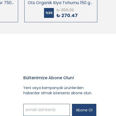
Ots Organik Köftelik Bulgur 750 gr (Organik Sertifikalı, Pestisit Analizli)
Ots Organik Kiya Tohumu 150 gr (Organik Sertifikalı, Pestisit Analizli)
₺ 386.39
%
30
₺ 270.47
Bültenimize Abone Olun!
Yeni veya kampanyalı ürünlerden
haberdar olmak isterseniz abone olun.
Abone Ol