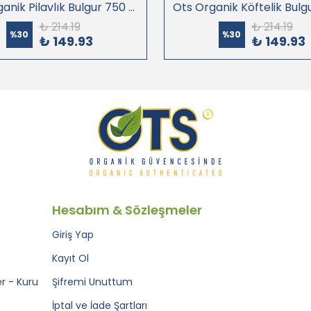
Ots Organik Pilavlık Bulgur 750 gr (Organik Sertifikalı, Pestisit Analizli)
₺ 214.19
₺ 214.19
%
30
%
30
₺ 149.93
₺ 149.93
Hesabım & Sözleşmeler
Giriş Yap
Kayıt Ol
r - Kuru
Şifremi Unuttum
İptal ve İade Şartları