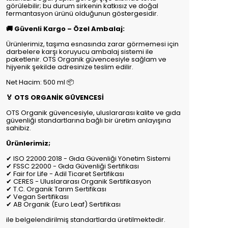
görülebilir; bu durum sirkenin katkısız ve doğal
fermantasyon ürünü olduğunun göstergesidir.
🚚 Güvenli Kargo – Özel Ambalaj:
Ürünlerimiz, taşıma esnasında zarar görmemesi için
darbelere karşı koruyucu ambalaj sistemi ile
paketlenir. OTS Organik güvencesiyle sağlam ve
hijyenik şekilde adresinize teslim edilir.
Net Hacim: 500 ml 📦
🏅 OTS ORGANİK GÜVENCESİ
OTS Organik güvencesiyle, uluslararası kalite ve gıda
güvenliği standartlarına bağlı bir üretim anlayışına
sahibiz.
Ürünlerimiz;
✔ ISO 22000:2018 - Gıda Güvenliği Yönetim Sistemi
✔ FSSC 22000 - Gıda Güvenliği Sertifikası
✔ Fair for Life - Adil Ticaret Sertifikası
✔ CERES - Uluslararası Organik Sertifikasyon
✔ T.C. Organik Tarım Sertifikası
✔ Vegan Sertifikası
✔ AB Organik (Euro Leaf) Sertifikası
ile belgelendirilmiş standartlarda üretilmektedir.