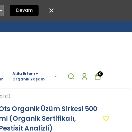
Devam
Atila Ertem -
0
er
Organik Yaşam
lizli)
Ots Organik Üzüm Sirkesi 500
ml (Organik Sertifikalı,
Pestisit Analizli)