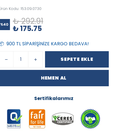
Ürün Kodu
:
153.09.0730
₺ 292.91
%
40
₺ 175.75
📦 900 TL SİPARİŞİNİZE KARGO BEDAVA!
SEPETE EKLE
HEMEN AL
Sertifikalarımız